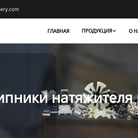
nery.com
ПРОДУКЦИЯ
ГЛАВНАЯ
О Н

пники натяжителя