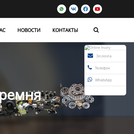




АС
НОВОСТИ
КОНТАКТЫ

Эл.почта
Телефон
WhatsApp
 ремня