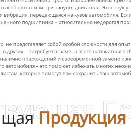
теля относительно просто. Наиболее явным признак
тых оборотах или при запуске двигателя. Этот звук 
я вибрация, передающаяся на кузов автомобиля. Есл
ошенного подшипника – относительно недорогая проц
, не представляет собой особой сложности для опыт
 в других – потребуется замена всего натяжителя в с
 наличие повреждений и своевременной замене изно
о автомобиля – это поможет избежать многих неожи
истам, которые помогут вам сохранить ваш автомоб
твующая П
ющая
Продукция