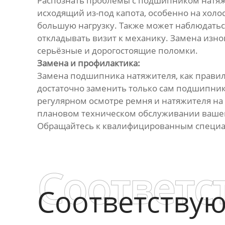
Распознать проблемы с подшипником натяжи
исходящий из-под капота, особенно на холос
большую нагрузку. Также может наблюдатьс
откладывать визит к механику. Замена изн
серьёзные и дорогостоящие поломки.
Замена и профилактика:
Замена подшипника натяжителя, как правило
достаточно заменить только сам подшипник,
регулярном осмотре ремня и натяжителя на
плановом техническом обслуживании вашег
Обращайтесь к квалифицированным специал
Соответс
Соответству