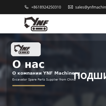
Главная

+8618924250310

sales@ynfmachi
Продукция
О Нас
Новости
Контакты
подши